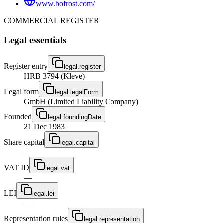
www.bofrost.com/
COMMERCIAL REGISTER
Legal essentials
Register entry
legal.register
HRB 3794 (Kleve)
Legal form
legal.legalForm
GmbH (Limited Liability Company)
Founded
legal.foundingDate
21 Dec 1983
Share capital
legal.capital
—
VAT ID
legal.vat
—
LEI
legal.lei
—
Representation rules
legal.representation