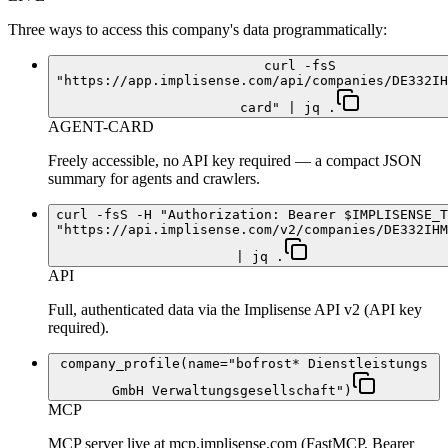
Three ways to access this company's data programmatically:
curl -fsS
"https://app.implisense.com/api/companies/DE332IH
card" | jq .
AGENT-CARD
Freely accessible, no API key required — a compact JSON
summary for agents and crawlers.
curl -fsS -H "Authorization: Bearer $IMPLISENSE_T
"https://api.implisense.com/v2/companies/DE332IHM
| jq .
API
Full, authenticated data via the Implisense API v2 (API key
required).
company_profile(name="bofrost* Dienstleistungs
GmbH Verwaltungsgesellschaft")
MCP
MCP server live at mcp.implisense.com (FastMCP, Bearer