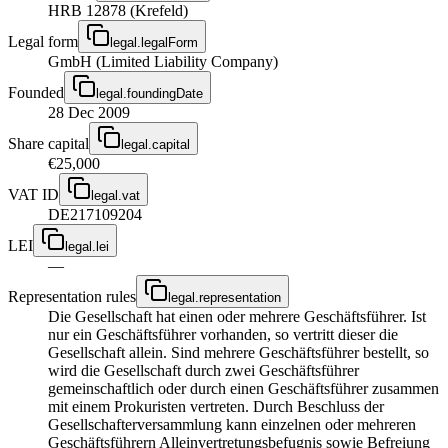
HRB 12878 (Krefeld)
Legal form
legal.legalForm
GmbH (Limited Liability Company)
Founded
legal.foundingDate
28 Dec 2009
Share capital
legal.capital
€25,000
VAT ID
legal.vat
DE217109204
LEI
legal.lei
—
Representation rules
legal.representation
Die Gesellschaft hat einen oder mehrere Geschäftsführer. Ist
nur ein Geschäftsführer vorhanden, so vertritt dieser die
Gesellschaft allein. Sind mehrere Geschäftsführer bestellt, so
wird die Gesellschaft durch zwei Geschäftsführer
gemeinschaftlich oder durch einen Geschäftsführer zusammen
mit einem Prokuristen vertreten. Durch Beschluss der
Gesellschafterversammlung kann einzelnen oder mehreren
Geschäftsführern Alleinvertretungsbefugnis sowie Befreiung