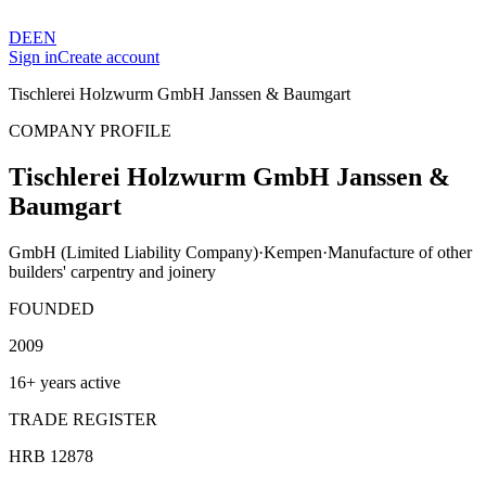
DE
EN
Sign in
Create account
Tischlerei Holzwurm GmbH Janssen & Baumgart
COMPANY PROFILE
Tischlerei Holzwurm GmbH Janssen &
Baumgart
GmbH (Limited Liability Company)
·
Kempen
·
Manufacture of other
builders' carpentry and joinery
FOUNDED
2009
16+ years active
TRADE REGISTER
HRB 12878