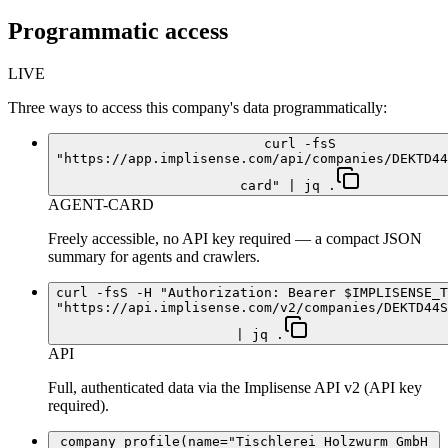
Programmatic access
LIVE
Three ways to access this company's data programmatically:
curl -fsS
"https://app.implisense.com/api/companies/DEKTD44
card" | jq .
AGENT-CARD
Freely accessible, no API key required — a compact JSON
summary for agents and crawlers.
curl -fsS -H "Authorization: Bearer $IMPLISENSE_T
"https://api.implisense.com/v2/companies/DEKTD44S
| jq .
API
Full, authenticated data via the Implisense API v2 (API key
required).
company_profile(name="Tischlerei Holzwurm GmbH