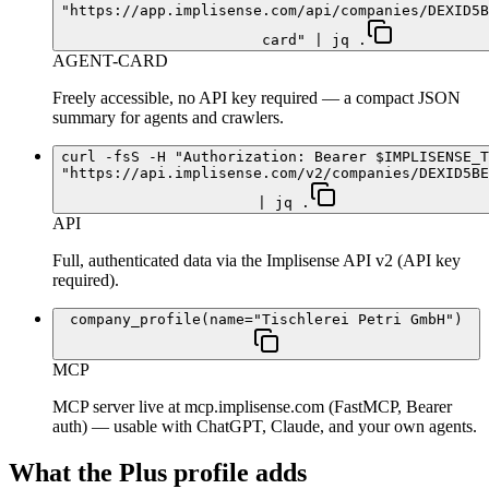
"https://app.implisense.com/api/companies/DEXID5B
card" | jq .
AGENT-CARD
Freely accessible, no API key required — a compact JSON
summary for agents and crawlers.
curl -fsS -H "Authorization: Bearer $IMPLISENSE_T
"https://api.implisense.com/v2/companies/DEXID5BE
| jq .
API
Full, authenticated data via the Implisense API v2 (API key
required).
company_profile(name="Tischlerei Petri GmbH")
MCP
MCP server live at mcp.implisense.com (FastMCP, Bearer
auth) — usable with ChatGPT, Claude, and your own agents.
What the Plus profile adds