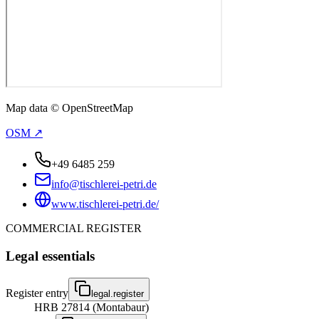
Map data © OpenStreetMap
OSM ↗
+49 6485 259
info@tischlerei-petri.de
www.tischlerei-petri.de/
COMMERCIAL REGISTER
Legal essentials
Register entry
legal.register
HRB 27814 (Montabaur)