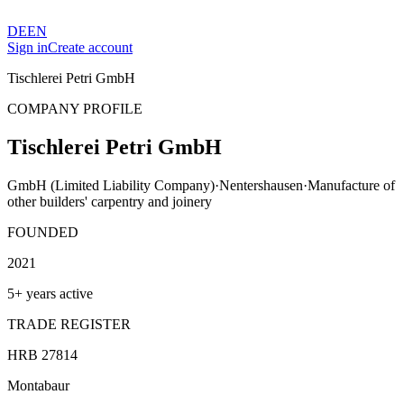
DE
EN
Sign in
Create account
Tischlerei Petri GmbH
COMPANY PROFILE
Tischlerei Petri GmbH
GmbH (Limited Liability Company)
·
Nentershausen
·
Manufacture of
other builders' carpentry and joinery
FOUNDED
2021
5+ years active
TRADE REGISTER
HRB 27814
Montabaur