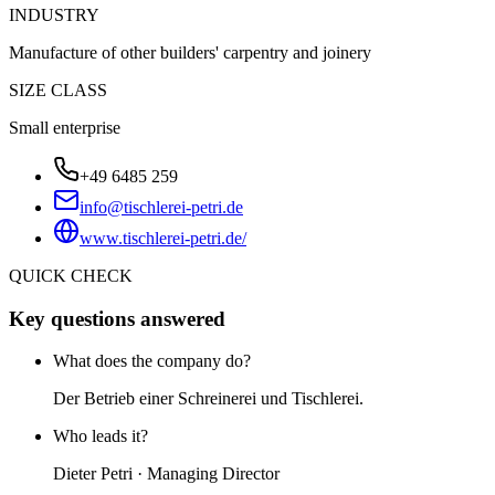
INDUSTRY
Manufacture of other builders' carpentry and joinery
SIZE CLASS
Small enterprise
+49 6485 259
info@tischlerei-petri.de
www.tischlerei-petri.de/
QUICK CHECK
Key questions answered
What does the company do?
Der Betrieb einer Schreinerei und Tischlerei.
Who leads it?
Dieter Petri · Managing Director