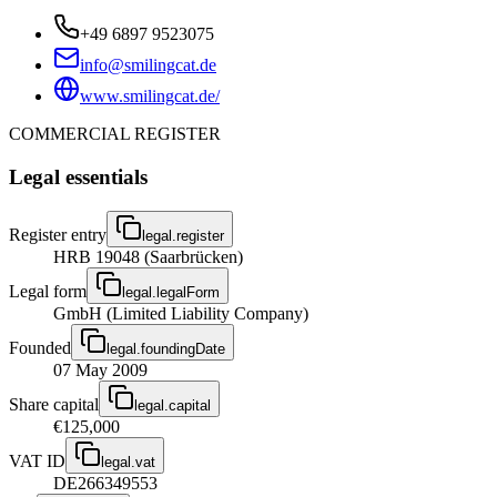
+49 6897 9523075
info@smilingcat.de
www.smilingcat.de/
COMMERCIAL REGISTER
Legal essentials
Register entry
legal.register
HRB 19048 (Saarbrücken)
Legal form
legal.legalForm
GmbH (Limited Liability Company)
Founded
legal.foundingDate
07 May 2009
Share capital
legal.capital
€125,000
VAT ID
legal.vat
DE266349553