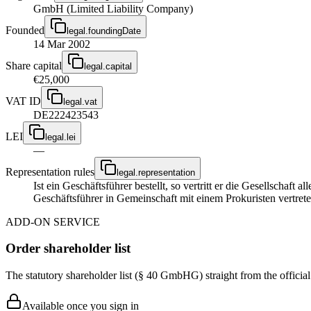
GmbH (Limited Liability Company)
Founded
legal.foundingDate
14 Mar 2002
Share capital
legal.capital
€25,000
VAT ID
legal.vat
DE222423543
LEI
legal.lei
—
Representation rules
legal.representation
Ist ein Geschäftsführer bestellt, so vertritt er die Gesellschaft
Geschäftsführer in Gemeinschaft mit einem Prokuristen vertrete
ADD-ON SERVICE
Order shareholder list
The statutory shareholder list (§ 40 GmbHG) straight from the officia
Available once you sign in