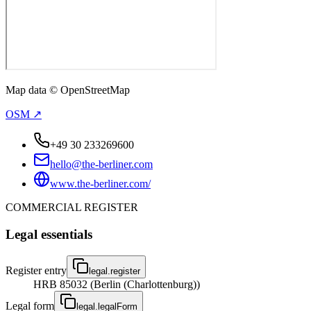
Map data © OpenStreetMap
OSM ↗
+49 30 233269600
hello@the-berliner.com
www.the-berliner.com/
COMMERCIAL REGISTER
Legal essentials
Register entry
legal.register
HRB 85032 (Berlin (Charlottenburg))
Legal form
legal.legalForm