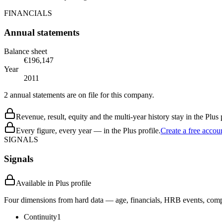
FINANCIALS
Annual statements
Balance sheet
€196,147
Year
2011
2 annual statements are on file for this company.
Revenue, result, equity and the multi-year history stay in the Plus p
Every figure, every year — in the Plus profile.
Create a free accou
SIGNALS
Signals
Available in Plus profile
Four dimensions from hard data — age, financials, HRB events, compli
Continuity
1