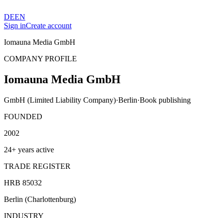
DE
EN
Sign in
Create account
Iomauna Media GmbH
COMPANY PROFILE
Iomauna Media GmbH
GmbH (Limited Liability Company)
·
Berlin
·
Book publishing
FOUNDED
2002
24+ years active
TRADE REGISTER
HRB 85032
Berlin (Charlottenburg)
INDUSTRY