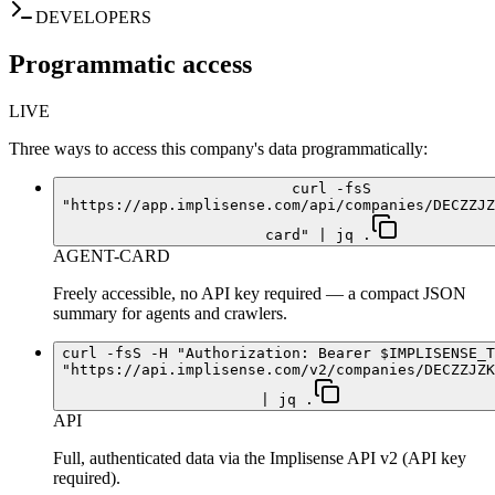
DEVELOPERS
Programmatic access
LIVE
Three ways to access this company's data programmatically:
curl -fsS
"https://app.implisense.com/api/companies/DECZZJZ
card" | jq .
AGENT-CARD
Freely accessible, no API key required — a compact JSON
summary for agents and crawlers.
curl -fsS -H "Authorization: Bearer $IMPLISENSE_T
"https://api.implisense.com/v2/companies/DECZZJZK
| jq .
API
Full, authenticated data via the Implisense API v2 (API key
required).