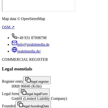
Map data © OpenStreetMap
OSM ↗
+49 931 87098798
info@praktimedia.de
praktimedia.de/
COMMERCIAL REGISTER
Legal essentials
Register entry
legal.register
HRB 96846 (Köln)
Legal form
legal.legalForm
GmbH (Limited Liability Company)
Founded
legal.foundingDate