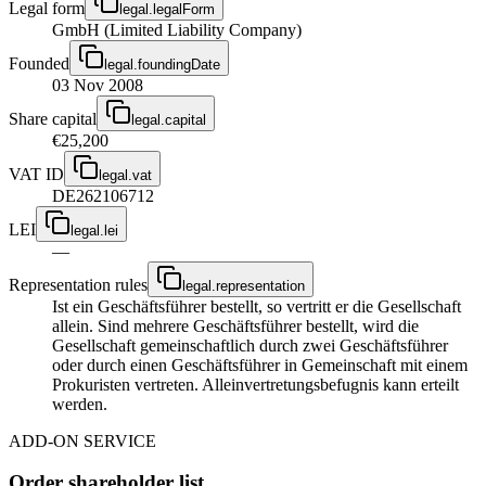
Legal form
legal.legalForm
GmbH (Limited Liability Company)
Founded
legal.foundingDate
03 Nov 2008
Share capital
legal.capital
€25,200
VAT ID
legal.vat
DE262106712
LEI
legal.lei
—
Representation rules
legal.representation
Ist ein Geschäftsführer bestellt, so vertritt er die Gesellschaft
allein. Sind mehrere Geschäftsführer bestellt, wird die
Gesellschaft gemeinschaftlich durch zwei Geschäftsführer
oder durch einen Geschäftsführer in Gemeinschaft mit einem
Prokuristen vertreten. Alleinvertretungsbefugnis kann erteilt
werden.
ADD-ON SERVICE
Order shareholder list