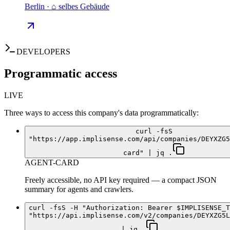
Berlin · ⌂ selbes Gebäude
DEVELOPERS
Programmatic access
LIVE
Three ways to access this company's data programmatically:
curl -fsS
"https://app.implisense.com/api/companies/DEYXZG5
card" | jq .
AGENT-CARD
Freely accessible, no API key required — a compact JSON
summary for agents and crawlers.
curl -fsS -H "Authorization: Bearer $IMPLISENSE_T
"https://api.implisense.com/v2/companies/DEYXZG5L
| jq .