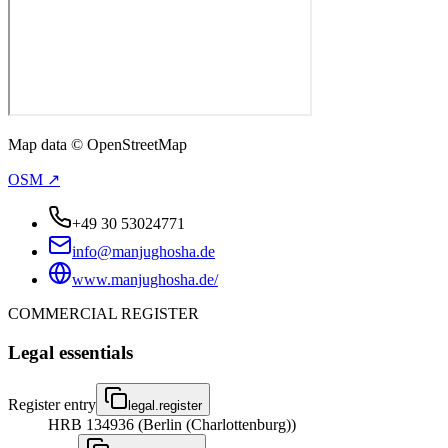
Map data © OpenStreetMap
OSM ↗
+49 30 53024771
info@manjughosha.de
www.manjughosha.de/
COMMERCIAL REGISTER
Legal essentials
Register entry
legal.register
HRB 134936 (Berlin (Charlottenburg))