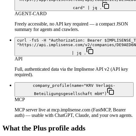
card" | jq .
AGENT-CARD
Freely accessible, no API key required — a compact JSON
summary for agents and crawlers.
curl -fsS -H "Authorization: Bearer $IMPLISENSE_T
"https://api.implisense.com/v2/companies/DE9AED6N
| jq .
API
Full, authenticated data via the Implisense API v2 (API key
required).
company_profile(name="KRV Verlags-
Beteiligungsgesellschaft mbH")
MCP
MCP server live at mcp.implisense.com (FastMCP, Bearer
auth) — usable with ChatGPT, Claude, and your own agents.
What the Plus profile adds