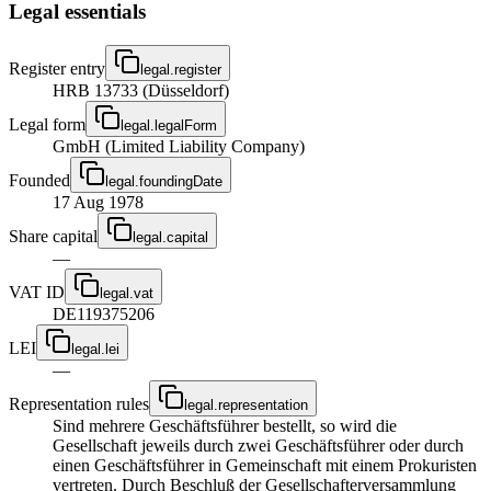
Legal essentials
Register entry
legal.register
HRB 13733 (Düsseldorf)
Legal form
legal.legalForm
GmbH (Limited Liability Company)
Founded
legal.foundingDate
17 Aug 1978
Share capital
legal.capital
—
VAT ID
legal.vat
DE119375206
LEI
legal.lei
—
Representation rules
legal.representation
Sind mehrere Geschäftsführer bestellt, so wird die
Gesellschaft jeweils durch zwei Geschäftsführer oder durch
einen Geschäftsführer in Gemeinschaft mit einem Prokuristen
vertreten. Durch Beschluß der Gesellschafterversammlung