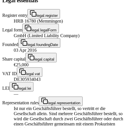
Legal essentials
Register entry
legal.register
HRB 16780 (Memmingen)
Legal form
legal.legalForm
GmbH (Limited Liability Company)
Founded
legal.foundingDate
03 Apr 2016
Share capital
legal.capital
€25,000
VAT ID
legal.vat
DE305934043
LEI
legal.lei
—
Representation rules
legal.representation
Ist nur ein Geschäftsführer bestellt, so vertritt er die
Gesellschaft allein. Sind mehrere Geschäftsführer bestellt, so
wird die Gesellschaft durch zwei Geschäftsführer oder durch
einen Geschäftsführer gemeinsam mit einem Prokuristen