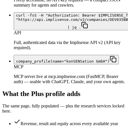
summary for agents and crawlers.
curl -fsS -H "Authorization: Bearer $IMPLISENSE_T
"https://api.implisense.com/v2/companies/DEV035BB
| jq .
API
Full, authenticated data via the Implisense API v2 (API key
required).
company_profile(name="konSENSation GmbH")
MCP
MCP server live at mcp.implisense.com (FastMCP, Bearer
auth) — usable with ChatGPT, Claude, and your own agents.
What the Plus profile adds
The same page, fully populated — plus the research services locked
here.
Revenue, result and equity across every available year