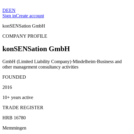
DE
EN
Sign in
Create account
konSENSation GmbH
COMPANY PROFILE
konSENSation GmbH
GmbH (Limited Liability Company)
·
Mindelheim
·
Business and
other management consultancy activities
FOUNDED
2016
10+ years active
TRADE REGISTER
HRB 16780
Memmingen