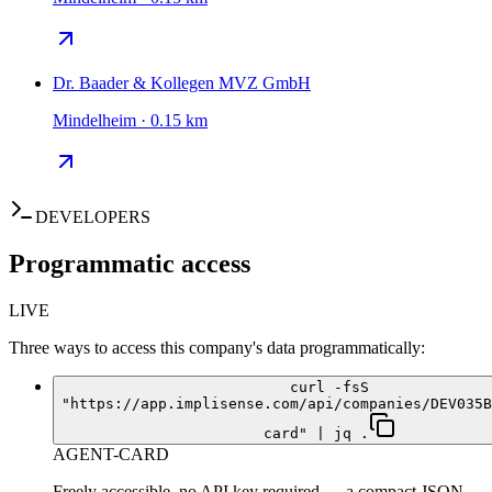
Dr. Baader & Kollegen MVZ GmbH
Mindelheim · 0.15 km
DEVELOPERS
Programmatic access
LIVE
Three ways to access this company's data programmatically:
curl -fsS
"https://app.implisense.com/api/companies/DEV035B
card" | jq .
AGENT-CARD
Freely accessible, no API key required — a compact JSON