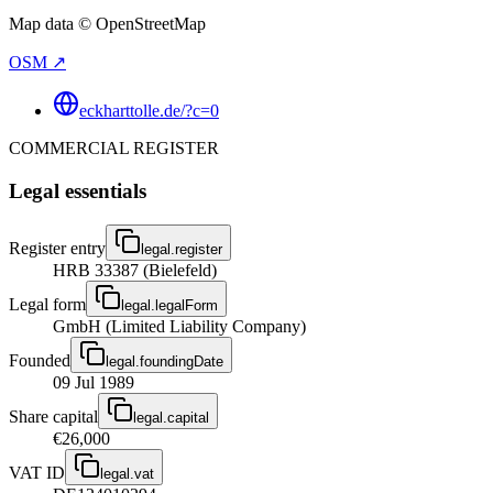
Map data © OpenStreetMap
OSM ↗
eckharttolle.de/?c=0
COMMERCIAL REGISTER
Legal essentials
Register entry
legal.register
HRB 33387 (Bielefeld)
Legal form
legal.legalForm
GmbH (Limited Liability Company)
Founded
legal.foundingDate
09 Jul 1989
Share capital
legal.capital
€26,000
VAT ID
legal.vat