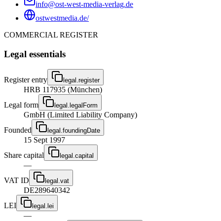
info@ost-west-media-verlag.de
ostwestmedia.de/
COMMERCIAL REGISTER
Legal essentials
Register entry
legal.register
HRB 117935 (München)
Legal form
legal.legalForm
GmbH (Limited Liability Company)
Founded
legal.foundingDate
15 Sept 1997
Share capital
legal.capital
—
VAT ID
legal.vat
DE289640342
LEI
legal.lei
—