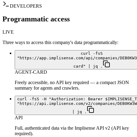
DEVELOPERS
Programmatic access
LIVE
Three ways to access this company's data programmatically:
curl -fsS
"https://app.implisense.com/api/companies/DEB0KW3
card" | jq .
AGENT-CARD
Freely accessible, no API key required — a compact JSON
summary for agents and crawlers.
curl -fsS -H "Authorization: Bearer $IMPLISENSE_T
"https://api.implisense.com/v2/companies/DEB0KW3W
| jq .
API
Full, authenticated data via the Implisense API v2 (API key
required).