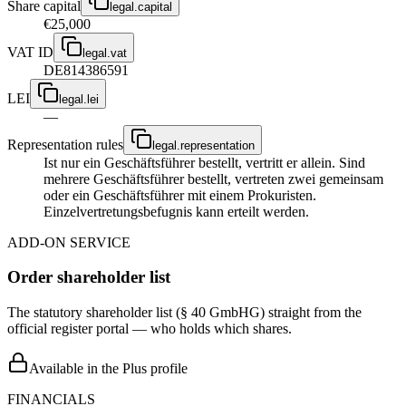
Share capital
legal.capital
€25,000
VAT ID
legal.vat
DE814386591
LEI
legal.lei
—
Representation rules
legal.representation
Ist nur ein Geschäftsführer bestellt, vertritt er allein. Sind
mehrere Geschäftsführer bestellt, vertreten zwei gemeinsam
oder ein Geschäftsführer mit einem Prokuristen.
Einzelvertretungsbefugnis kann erteilt werden.
ADD-ON SERVICE
Order shareholder list
The statutory shareholder list (§ 40 GmbHG) straight from the
official register portal — who holds which shares.
Available in the Plus profile
FINANCIALS