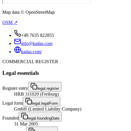
Map data © OpenStreetMap
OSM ↗
+49 7635 822855
info@kadas.com
kadas.com/
COMMERCIAL REGISTER
Legal essentials
Register entry
legal.register
HRB 311020 (Freiburg)
Legal form
legal.legalForm
GmbH (Limited Liability Company)
Founded
legal.foundingDate
31 Mar 2005