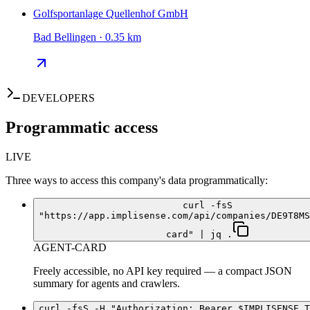
Golfsportanlage Quellenhof GmbH
Bad Bellingen · 0.35 km
DEVELOPERS
Programmatic access
LIVE
Three ways to access this company's data programmatically:
curl -fsS
"https://app.implisense.com/api/companies/DE9T8MS
card" | jq .
AGENT-CARD
Freely accessible, no API key required — a compact JSON
summary for agents and crawlers.
curl -fsS -H "Authorization: Bearer $IMPLISENSE_T