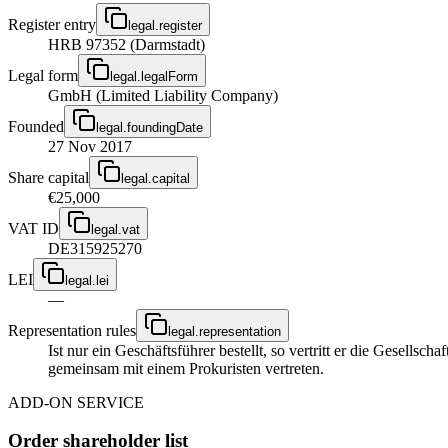
Register entry
legal.register
HRB 97352 (Darmstadt)
Legal form
legal.legalForm
GmbH (Limited Liability Company)
Founded
legal.foundingDate
27 Nov 2017
Share capital
legal.capital
€25,000
VAT ID
legal.vat
DE315925270
LEI
legal.lei
—
Representation rules
legal.representation
Ist nur ein Geschäftsführer bestellt, so vertritt er die Gesellsc
gemeinsam mit einem Prokuristen vertreten.
ADD-ON SERVICE
Order shareholder list