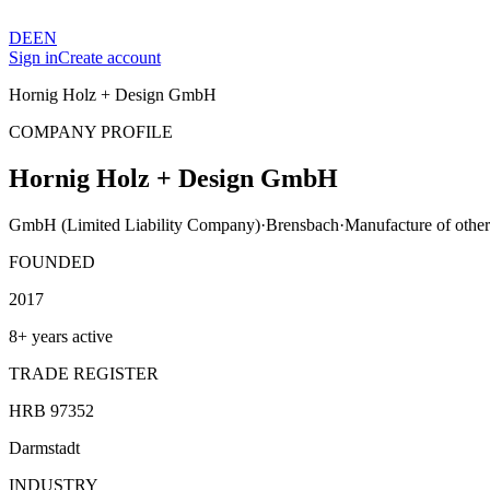
DE
EN
Sign in
Create account
Hornig Holz + Design GmbH
COMPANY PROFILE
Hornig Holz + Design GmbH
GmbH (Limited Liability Company)
·
Brensbach
·
Manufacture of other 
FOUNDED
2017
8+ years active
TRADE REGISTER
HRB 97352
Darmstadt
INDUSTRY