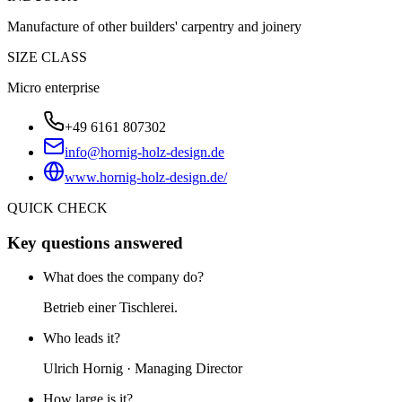
Manufacture of other builders' carpentry and joinery
SIZE CLASS
Micro enterprise
+49 6161 807302
info@hornig-holz-design.de
www.hornig-holz-design.de/
QUICK CHECK
Key questions answered
What does the company do?
Betrieb einer Tischlerei.
Who leads it?
Ulrich Hornig · Managing Director
How large is it?