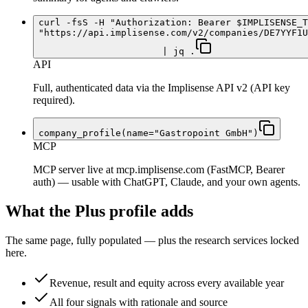
curl -fsS -H "Authorization: Bearer $IMPLISENSE_T
"https://api.implisense.com/v2/companies/DE7YYF1U
| jq .
API
Full, authenticated data via the Implisense API v2 (API key
required).
company_profile(name="Gastropoint GmbH")
MCP
MCP server live at mcp.implisense.com (FastMCP, Bearer
auth) — usable with ChatGPT, Claude, and your own agents.
What the Plus profile adds
The same page, fully populated — plus the research services locked
here.
Revenue, result and equity across every available year
All four signals with rationale and source