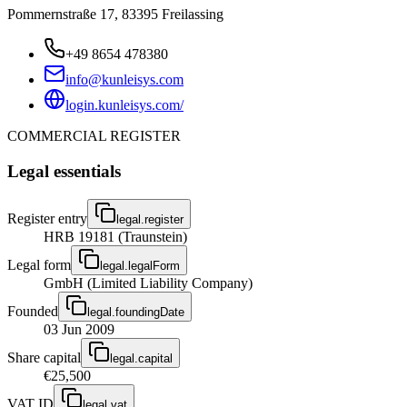
Pommernstraße 17, 83395 Freilassing
+49 8654 478380
info@kunleisys.com
login.kunleisys.com/
COMMERCIAL REGISTER
Legal essentials
Register entry
legal.register
HRB 19181 (Traunstein)
Legal form
legal.legalForm
GmbH (Limited Liability Company)
Founded
legal.foundingDate
03 Jun 2009
Share capital
legal.capital
€25,500
VAT ID
legal.vat