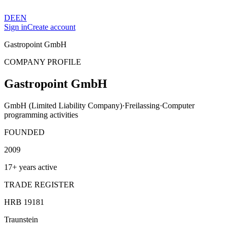
DE
EN
Sign in
Create account
Gastropoint GmbH
COMPANY PROFILE
Gastropoint GmbH
GmbH (Limited Liability Company)
·
Freilassing
·
Computer
programming activities
FOUNDED
2009
17+ years active
TRADE REGISTER
HRB 19181
Traunstein