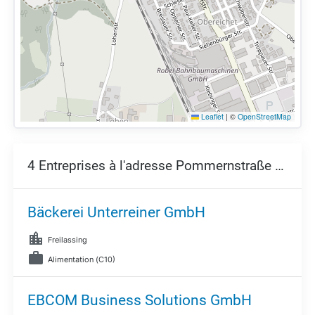
Leaflet
|
©
OpenStreetMap
4 Entreprises à l'adresse Pommernstraße 17,
83
Bäckerei Unterreiner GmbH
Freilassing
Alimentation (C10)
EBCOM Business Solutions GmbH