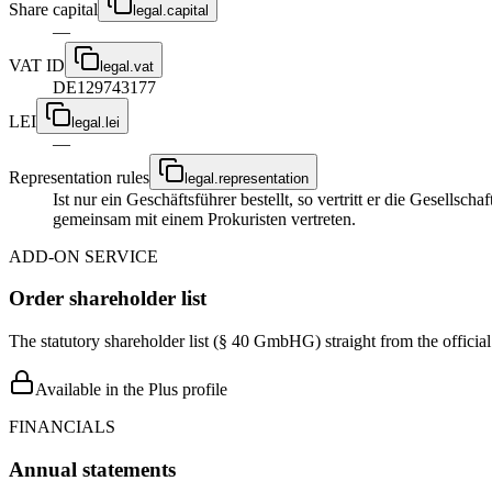
Share capital
legal.capital
—
VAT ID
legal.vat
DE129743177
LEI
legal.lei
—
Representation rules
legal.representation
Ist nur ein Geschäftsführer bestellt, so vertritt er die Gesellsc
gemeinsam mit einem Prokuristen vertreten.
ADD-ON SERVICE
Order shareholder list
The statutory shareholder list (§ 40 GmbHG) straight from the officia
Available in the Plus profile
FINANCIALS
Annual statements