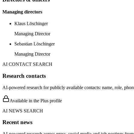
Managing directors
Klaus Löschinger
Managing Director
Sebastian Löschinger
Managing Director
AI CONTACT SEARCH
Research contacts
AI-powered research for publicly available contacts: name, role, phon
Available in the Plus profile
AI NEWS SEARCH
Recent news
AI-powered research across press, social media and job postings from 