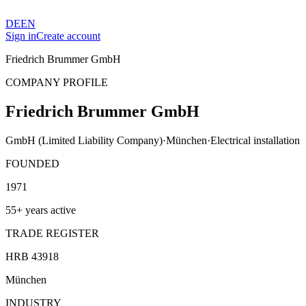
DE
EN
Sign in
Create account
Friedrich Brummer GmbH
COMPANY PROFILE
Friedrich Brummer GmbH
GmbH (Limited Liability Company)
·
München
·
Electrical installation
FOUNDED
1971
55+ years active
TRADE REGISTER
HRB 43918
München
INDUSTRY