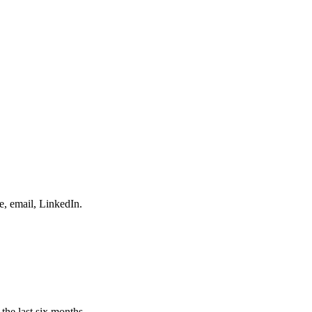
e, email, LinkedIn.
the last six months.