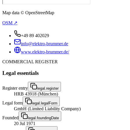
Map data © OpenStreetMap
OSM ↗
+49 89 402029
info@elektro-brummer.de
www.elektro-brummer.de/
COMMERCIAL REGISTER
Legal essentials
Register entry
legal.register
HRB 43918 (München)
Legal form
legal.legalForm
GmbH (Limited Liability Company)
Founded
legal.foundingDate
20 Jul 1971