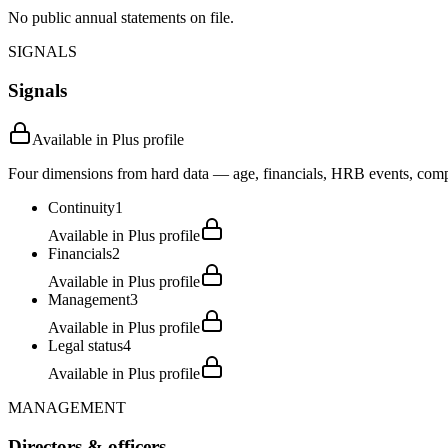
No public annual statements on file.
SIGNALS
Signals
Available in Plus profile
Four dimensions from hard data — age, financials, HRB events, compli
Continuity
1
Available in Plus profile
Financials
2
Available in Plus profile
Management
3
Available in Plus profile
Legal status
4
Available in Plus profile
MANAGEMENT
Directors & officers