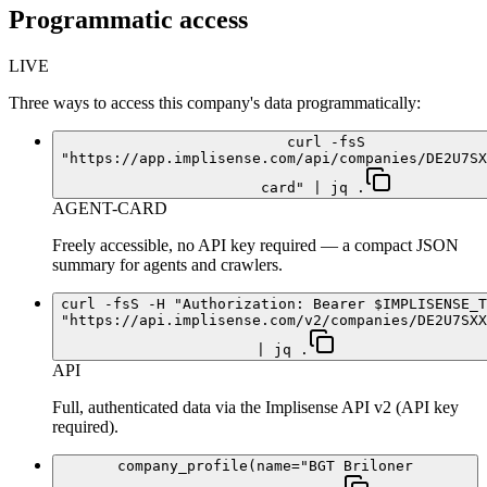
Programmatic access
LIVE
Three ways to access this company's data programmatically:
curl -fsS
"https://app.implisense.com/api/companies/DE2U7SX
card" | jq .
AGENT-CARD
Freely accessible, no API key required — a compact JSON
summary for agents and crawlers.
curl -fsS -H "Authorization: Bearer $IMPLISENSE_T
"https://api.implisense.com/v2/companies/DE2U7SXX
| jq .
API
Full, authenticated data via the Implisense API v2 (API key
required).
company_profile(name="BGT Briloner