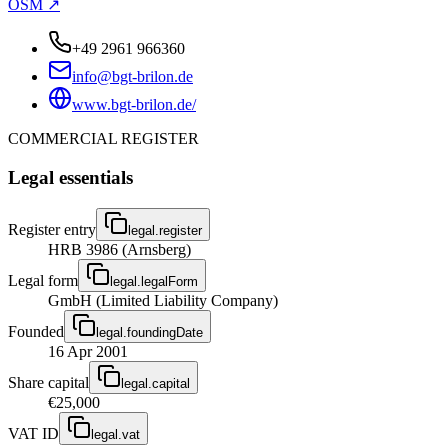
OSM ↗
+49 2961 966360
info@bgt-brilon.de
www.bgt-brilon.de/
COMMERCIAL REGISTER
Legal essentials
Register entry
legal.register
HRB 3986 (Arnsberg)
Legal form
legal.legalForm
GmbH (Limited Liability Company)
Founded
legal.foundingDate
16 Apr 2001
Share capital
legal.capital
€25,000
VAT ID
legal.vat