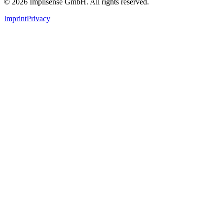
©
2026
Implisense GmbH.
All rights reserved.
Imprint
Privacy