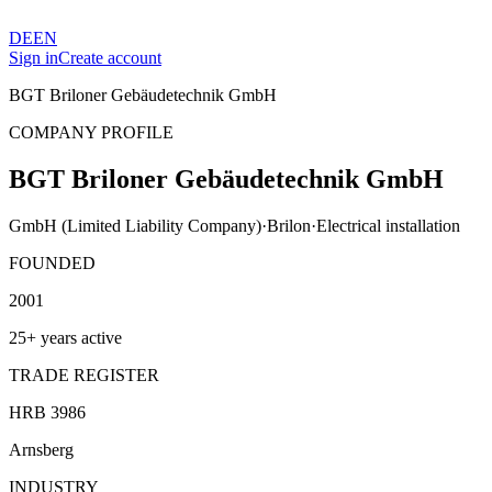
DE
EN
Sign in
Create account
BGT Briloner Gebäudetechnik GmbH
COMPANY PROFILE
BGT Briloner Gebäudetechnik GmbH
GmbH (Limited Liability Company)
·
Brilon
·
Electrical installation
FOUNDED
2001
25+ years active
TRADE REGISTER
HRB 3986
Arnsberg
INDUSTRY