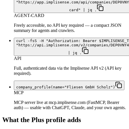
"https://app.implisense.com/api/companies/DEP0VNY
card" | jq .
AGENT-CARD
Freely accessible, no API key required — a compact JSON
summary for agents and crawlers.
curl -fsS -H "Authorization: Bearer $IMPLISENSE_T
"https://api.implisense.com/v2/companies/DEP0VNY4
| jq .
API
Full, authenticated data via the Implisense API v2 (API key
required).
company_profile(name="Fliesen GmbH Scholz")
MCP
MCP server live at mcp.implisense.com (FastMCP, Bearer
auth) — usable with ChatGPT, Claude, and your own agents.
What the Plus profile adds