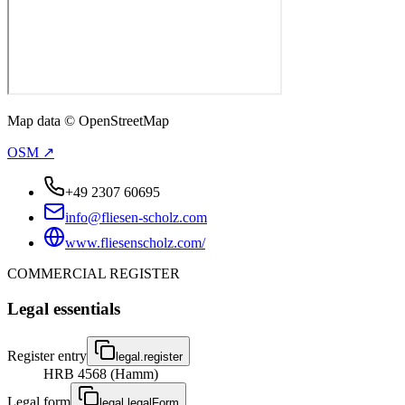
Map data © OpenStreetMap
OSM ↗
+49 2307 60695
info@fliesen-scholz.com
www.fliesenscholz.com/
COMMERCIAL REGISTER
Legal essentials
Register entry
legal.register
HRB 4568 (Hamm)
Legal form
legal.legalForm