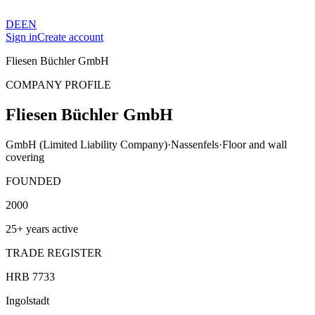
DE
EN
Sign in
Create account
Fliesen Büchler GmbH
COMPANY PROFILE
Fliesen Büchler GmbH
GmbH (Limited Liability Company)
·
Nassenfels
·
Floor and wall
covering
FOUNDED
2000
25+ years active
TRADE REGISTER
HRB 7733
Ingolstadt