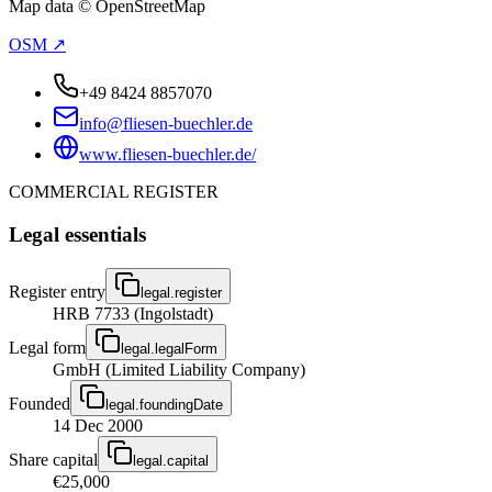
Map data © OpenStreetMap
OSM ↗
+49 8424 8857070
info@fliesen-buechler.de
www.fliesen-buechler.de/
COMMERCIAL REGISTER
Legal essentials
Register entry
legal.register
HRB 7733 (Ingolstadt)
Legal form
legal.legalForm
GmbH (Limited Liability Company)
Founded
legal.foundingDate
14 Dec 2000
Share capital
legal.capital
€25,000