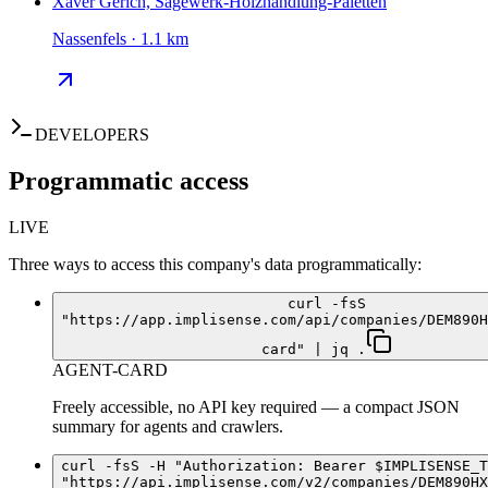
Xaver Gerich, Sägewerk-Holzhandlung-Paletten
Nassenfels · 1.1 km
DEVELOPERS
Programmatic access
LIVE
Three ways to access this company's data programmatically:
curl -fsS
"https://app.implisense.com/api/companies/DEM890H
card" | jq .
AGENT-CARD
Freely accessible, no API key required — a compact JSON
summary for agents and crawlers.
curl -fsS -H "Authorization: Bearer $IMPLISENSE_T
"https://api.implisense.com/v2/companies/DEM890HX