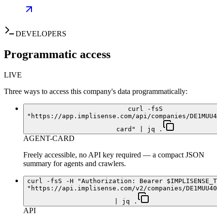
DEVELOPERS
Programmatic access
LIVE
Three ways to access this company's data programmatically:
curl -fsS
"https://app.implisense.com/api/companies/DE1MUU4
card" | jq .
AGENT-CARD
Freely accessible, no API key required — a compact JSON
summary for agents and crawlers.
curl -fsS -H "Authorization: Bearer $IMPLISENSE_T
"https://api.implisense.com/v2/companies/DE1MUU40
| jq .
API