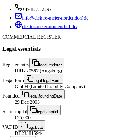
+49 8273 2292
info@elektro-meier-nordendorf.de
elektro-meier-nordendorf.de/
COMMERCIAL REGISTER
Legal essentials
Register entry
legal.register
HRB 20587 (Augsburg)
Legal form
legal.legalForm
GmbH (Limited Liability Company)
Founded
legal.foundingDate
29 Dec 2003
Share capital
legal.capital
€25,000
VAT ID
legal.vat
DE233815944