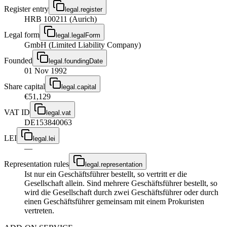
Register entry
legal.register
HRB 100211 (Aurich)
Legal form
legal.legalForm
GmbH (Limited Liability Company)
Founded
legal.foundingDate
01 Nov 1992
Share capital
legal.capital
€51,129
VAT ID
legal.vat
DE153840063
LEI
legal.lei
—
Representation rules
legal.representation
Ist nur ein Geschäftsführer bestellt, so vertritt er die
Gesellschaft allein. Sind mehrere Geschäftsführer bestellt, so
wird die Gesellschaft durch zwei Geschäftsführer oder durch
einen Geschäftsführer gemeinsam mit einem Prokuristen
vertreten.