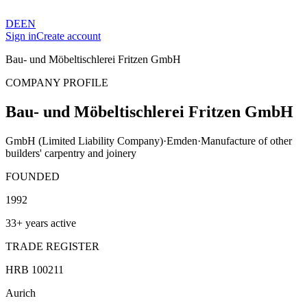
DE
EN
Sign in
Create account
Bau- und Möbeltischlerei Fritzen GmbH
COMPANY PROFILE
Bau- und Möbeltischlerei Fritzen GmbH
GmbH (Limited Liability Company)
·
Emden
·
Manufacture of other
builders' carpentry and joinery
FOUNDED
1992
33+ years active
TRADE REGISTER
HRB 100211
Aurich