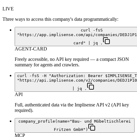
LIVE
Three ways to access this company's data programmatically:
curl -fsS
"https://app.implisense.com/api/companies/DEDJ1P1
card" | jq .
AGENT-CARD
Freely accessible, no API key required — a compact JSON
summary for agents and crawlers.
curl -fsS -H "Authorization: Bearer $IMPLISENSE_T
"https://api.implisense.com/v2/companies/DEDJ1P10
| jq .
API
Full, authenticated data via the Implisense API v2 (API key
required).
company_profile(name="Bau- und Möbeltischlerei
Fritzen GmbH")
MCP