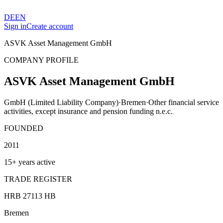
DE
EN
Sign in
Create account
ASVK Asset Management GmbH
COMPANY PROFILE
ASVK Asset Management GmbH
GmbH (Limited Liability Company)
·
Bremen
·
Other financial service
activities, except insurance and pension funding n.e.c.
FOUNDED
2011
15+ years active
TRADE REGISTER
HRB 27113 HB
Bremen