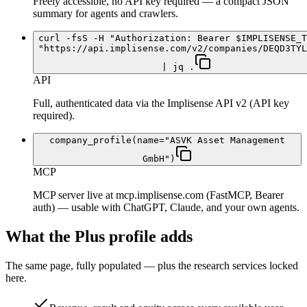
Freely accessible, no API key required — a compact JSON
summary for agents and crawlers.
curl -fsS -H "Authorization: Bearer $IMPLISENSE_T
"https://api.implisense.com/v2/companies/DEQD3TYL
| jq .
API
Full, authenticated data via the Implisense API v2 (API key
required).
company_profile(name="ASVK Asset Management
GmbH")
MCP
MCP server live at mcp.implisense.com (FastMCP, Bearer
auth) — usable with ChatGPT, Claude, and your own agents.
What the Plus profile adds
The same page, fully populated — plus the research services locked
here.