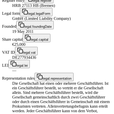
Register entry
legal.register
HRB 27113 HB (Bremen)
Legal form
legal.legalForm
GmbH (Limited Liability Company)
Founded
legal.foundingDate
19 May 2011
Share capital
legal.capital
€25,000
VAT ID
legal.vat
DE277934436
LEI
legal.lei
—
Representation rules
legal.representation
Die Gesellschaft hat einen oder mehrere Geschäftsführer. Ist
ein Geschäftsführer bestellt, so vertritt er die Gesellschaft
allein. Sind mehrere Geschäftsführer bestellt, wird die
Gesellschaft gemeinschaftlich durch zwei Geschäftsführer
oder durch einen Geschäftsführer in Gemeinschaft mit einem
Prokuristen vertreten. Alleinvertretungsbefugnis kann erteilt
werden. Jeder Geschäftsführer kann von dem Verbot,