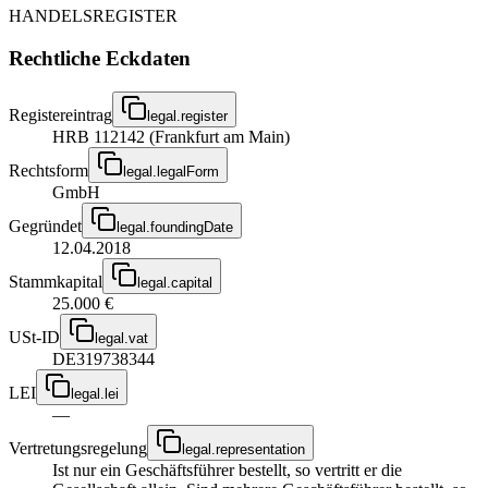
HANDELSREGISTER
Rechtliche Eckdaten
Registereintrag
legal.register
HRB 112142 (Frankfurt am Main)
Rechtsform
legal.legalForm
GmbH
Gegründet
legal.foundingDate
12.04.2018
Stammkapital
legal.capital
25.000 €
USt-ID
legal.vat
DE319738344
LEI
legal.lei
—
Vertretungsregelung
legal.representation
Ist nur ein Geschäftsführer bestellt, so vertritt er die