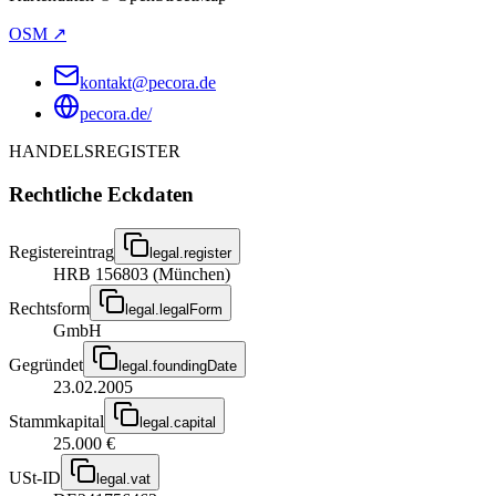
OSM ↗
kontakt@pecora.de
pecora.de/
HANDELSREGISTER
Rechtliche Eckdaten
Registereintrag
legal.register
HRB 156803 (München)
Rechtsform
legal.legalForm
GmbH
Gegründet
legal.foundingDate
23.02.2005
Stammkapital
legal.capital
25.000 €
USt-ID
legal.vat