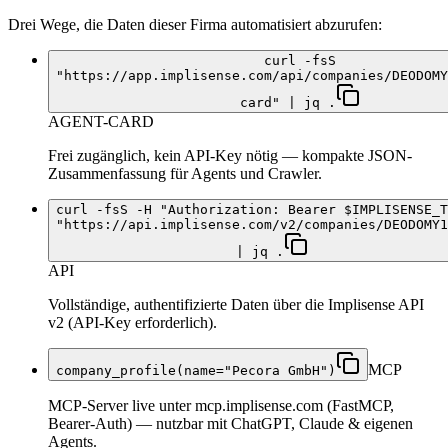
Drei Wege, die Daten dieser Firma automatisiert abzurufen:
curl -fsS
"https://app.implisense.com/api/companies/DEODOMY
card" | jq .
AGENT-CARD
Frei zugänglich, kein API-Key nötig — kompakte JSON-
Zusammenfassung für Agents und Crawler.
curl -fsS -H "Authorization: Bearer $IMPLISENSE_T
"https://api.implisense.com/v2/companies/DEODOMY1
| jq .
API
Vollständige, authentifizierte Daten über die Implisense API
v2 (API-Key erforderlich).
MCP
company_profile(name="Pecora GmbH")
MCP-Server live unter mcp.implisense.com (FastMCP,
Bearer-Auth) — nutzbar mit ChatGPT, Claude & eigenen
Agents.