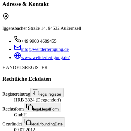
Adresse & Kontakt
Iggensbacher Straße 14, 94532 Außernzell
+49 9903 4689455
info@weltderfertigung.de
www.weltderfertigung.de/
HANDELSREGISTER
Rechtliche Eckdaten
Registereintrag
legal.register
HRB 3824 (Deggendorf)
Rechtsform
legal.legalForm
GmbH
Gegründet
legal.foundingDate
09.07.2012