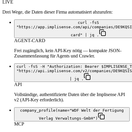
LIVE
Drei Wege, die Daten dieser Firma automatisiert abzurufen:
curl -fsS
"https://app.implisense.com/api/companies/DE9KQSI
card" | jq .
AGENT-CARD
Frei zugänglich, kein API-Key nötig — kompakte JSON-
Zusammenfassung für Agents und Crawler.
curl -fsS -H "Authorization: Bearer $IMPLISENSE_T
"https://api.implisense.com/v2/companies/DE9KQSIS
| jq .
API
Vollständige, authentifizierte Daten über die Implisense API
v2 (API-Key erforderlich).
company_profile(name="WDF Welt der Fertigung
Verlag Verwaltungs-GmbH")
MCP