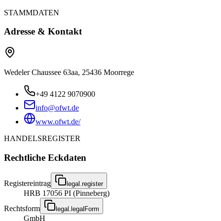
STAMMDATEN
Adresse & Kontakt
Wedeler Chaussee 63aa, 25436 Moorrege
+49 4122 9070900
info@ofwt.de
www.ofwt.de/
HANDELSREGISTER
Rechtliche Eckdaten
Registereintrag
legal.register
HRB 17056 PI (Pinneberg)
Rechtsform
legal.legalForm
GmbH