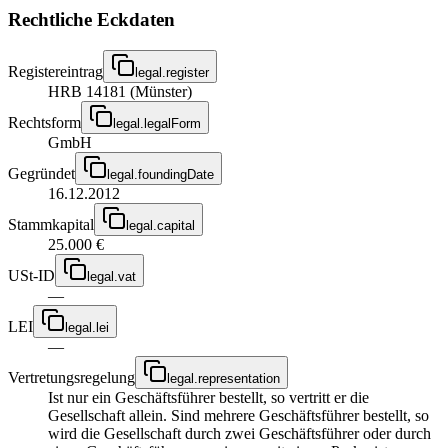
Rechtliche Eckdaten
Registereintrag
legal.register
HRB 14181 (Münster)
Rechtsform
legal.legalForm
GmbH
Gegründet
legal.foundingDate
16.12.2012
Stammkapital
legal.capital
25.000 €
USt-ID
legal.vat
—
LEI
legal.lei
—
Vertretungsregelung
legal.representation
Ist nur ein Geschäftsführer bestellt, so vertritt er die
Gesellschaft allein. Sind mehrere Geschäftsführer bestellt, so
wird die Gesellschaft durch zwei Geschäftsführer oder durch