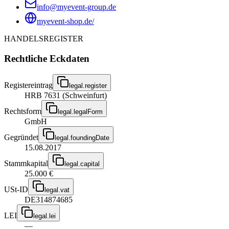
info@myevent-group.de
myevent-shop.de/
HANDELSREGISTER
Rechtliche Eckdaten
Registereintrag
legal.register
HRB 7631 (Schweinfurt)
Rechtsform
legal.legalForm
GmbH
Gegründet
legal.foundingDate
15.08.2017
Stammkapital
legal.capital
25.000 €
USt-ID
legal.vat
DE314874685
LEI
legal.lei
—