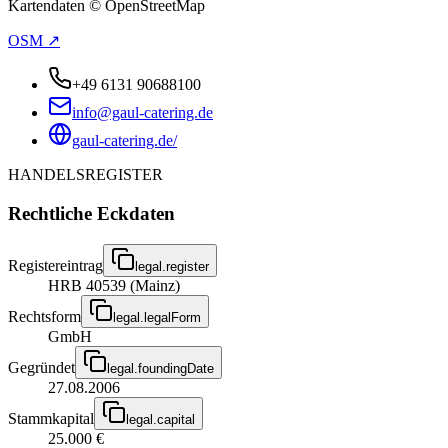
Kartendaten © OpenStreetMap
OSM ↗
+49 6131 90688100
info@gaul-catering.de
gaul-catering.de/
HANDELSREGISTER
Rechtliche Eckdaten
Registereintrag
legal.register
HRB 40539 (Mainz)
Rechtsform
legal.legalForm
GmbH
Gegründet
legal.foundingDate
27.08.2006
Stammkapital
legal.capital
25.000 €