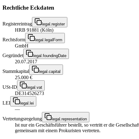
Rechtliche Eckdaten
Registereintrag
legal.register
HRB 91881 (Köln)
Rechtsform
legal.legalForm
GmbH
Gegründet
legal.foundingDate
20.07.2017
Stammkapital
legal.capital
25.000 €
USt-ID
legal.vat
DE314526273
LEI
legal.lei
—
Vertretungsregelung
legal.representation
Ist nur ein Geschäftsführer bestellt, so vertritt er die Gesellsc
gemeinsam mit einem Prokuristen vertreten.