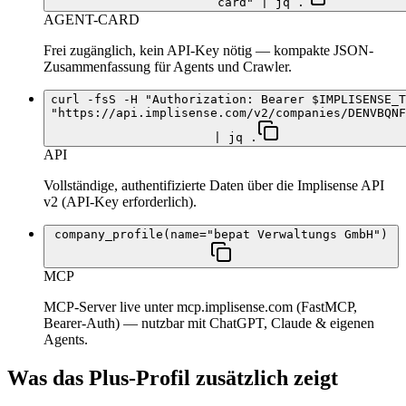
card" | jq .
AGENT-CARD
Frei zugänglich, kein API-Key nötig — kompakte JSON-
Zusammenfassung für Agents und Crawler.
curl -fsS -H "Authorization: Bearer $IMPLISENSE_T
"https://api.implisense.com/v2/companies/DENVBQNF
| jq .
API
Vollständige, authentifizierte Daten über die Implisense API
v2 (API-Key erforderlich).
company_profile(name="bepat Verwaltungs GmbH")
MCP
MCP-Server live unter mcp.implisense.com (FastMCP,
Bearer-Auth) — nutzbar mit ChatGPT, Claude & eigenen
Agents.
Was das Plus-Profil zusätzlich zeigt