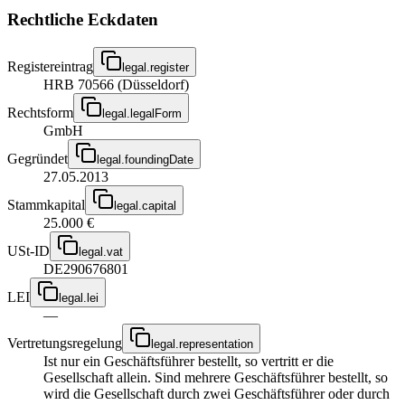
Rechtliche Eckdaten
Registereintrag
legal.register
HRB 70566 (Düsseldorf)
Rechtsform
legal.legalForm
GmbH
Gegründet
legal.foundingDate
27.05.2013
Stammkapital
legal.capital
25.000 €
USt-ID
legal.vat
DE290676801
LEI
legal.lei
—
Vertretungsregelung
legal.representation
Ist nur ein Geschäftsführer bestellt, so vertritt er die
Gesellschaft allein. Sind mehrere Geschäftsführer bestellt, so
wird die Gesellschaft durch zwei Geschäftsführer oder durch