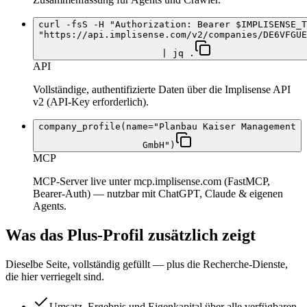
curl -fsS -H "Authorization: Bearer $IMPLISENSE_T
"https://api.implisense.com/v2/companies/DE6VFGUE
| jq .
API
Vollständige, authentifizierte Daten über die Implisense API
v2 (API-Key erforderlich).
company_profile(name="Planbau Kaiser Management
GmbH")
MCP
MCP-Server live unter mcp.implisense.com (FastMCP,
Bearer-Auth) — nutzbar mit ChatGPT, Claude & eigenen
Agents.
Was das Plus-Profil zusätzlich zeigt
Dieselbe Seite, vollständig gefüllt — plus die Recherche-Dienste,
die hier verriegelt sind.
Umsatz, Ergebnis und Eigenkapital über alle verfügbaren