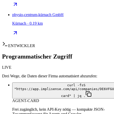
physio-centrum-kürnach GmbH
Kürnach · 0.19 km
ENTWICKLER
Programmatischer Zugriff
LIVE
Drei Wege, die Daten dieser Firma automatisiert abzurufen:
curl -fsS
"https://app.implisense.com/api/companies/DE6VFGU
card" | jq .
AGENT-CARD
Frei zugänglich, kein API-Key nötig — kompakte JSON-
Zusammenfassung für Agents und Crawler.