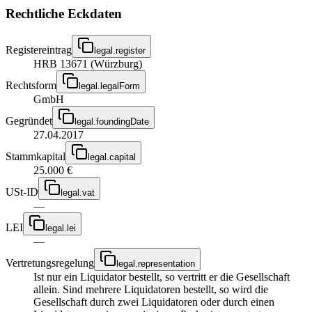
Rechtliche Eckdaten
Registereintrag
legal.register
HRB 13671 (Würzburg)
Rechtsform
legal.legalForm
GmbH
Gegründet
legal.foundingDate
27.04.2017
Stammkapital
legal.capital
25.000 €
USt-ID
legal.vat
—
LEI
legal.lei
—
Vertretungsregelung
legal.representation
Ist nur ein Liquidator bestellt, so vertritt er die Gesellschaft
allein. Sind mehrere Liquidatoren bestellt, so wird die
Gesellschaft durch zwei Liquidatoren oder durch einen