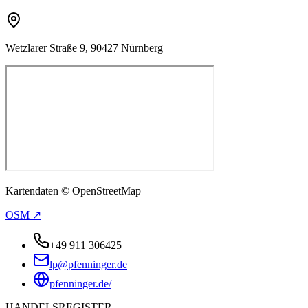
Wetzlarer Straße 9, 90427 Nürnberg
Kartendaten © OpenStreetMap
OSM ↗
+49 911 306425
lp@pfenninger.de
pfenninger.de/
HANDELSREGISTER