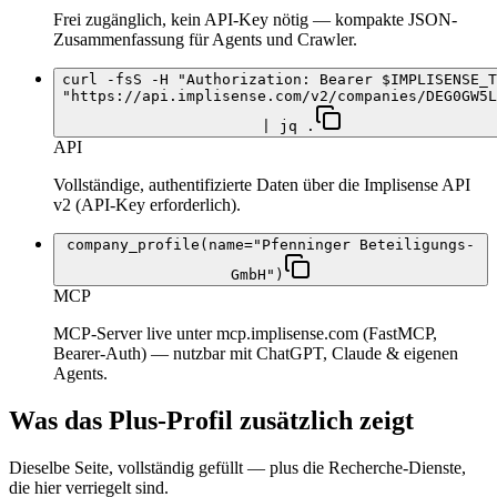
Frei zugänglich, kein API-Key nötig — kompakte JSON-
Zusammenfassung für Agents und Crawler.
curl -fsS -H "Authorization: Bearer $IMPLISENSE_T
"https://api.implisense.com/v2/companies/DEG0GW5L
| jq .
API
Vollständige, authentifizierte Daten über die Implisense API
v2 (API-Key erforderlich).
company_profile(name="Pfenninger Beteiligungs-
GmbH")
MCP
MCP-Server live unter mcp.implisense.com (FastMCP,
Bearer-Auth) — nutzbar mit ChatGPT, Claude & eigenen
Agents.
Was das Plus-Profil zusätzlich zeigt
Dieselbe Seite, vollständig gefüllt — plus die Recherche-Dienste,
die hier verriegelt sind.