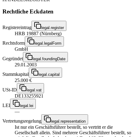
Rechtliche Eckdaten
Registereintrag
legal.register
HRB 19887 (Nürnberg)
Rechtsform
legal.legalForm
GmbH
Gegründet
legal.foundingDate
29.01.2003
Stammkapital
legal.capital
25.000 €
USt-ID
legal.vat
DE133255921
LEI
legal.lei
—
Vertretungsregelung
legal.representation
Ist nur ein Geschäftsführer bestellt, so vertritt er die
Gesellschaft allein. Sind mehrere Geschäftsführer bestellt, so