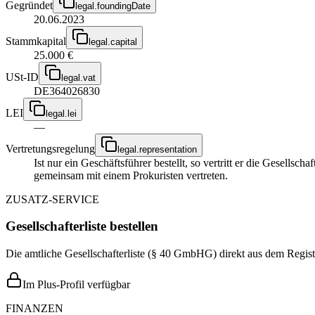
Gegründet
legal.foundingDate
20.06.2023
Stammkapital
legal.capital
25.000 €
USt-ID
legal.vat
DE364026830
LEI
legal.lei
—
Vertretungsregelung
legal.representation
Ist nur ein Geschäftsführer bestellt, so vertritt er die Gesellsc
gemeinsam mit einem Prokuristen vertreten.
ZUSATZ-SERVICE
Gesellschafterliste bestellen
Die amtliche Gesellschafterliste (§ 40 GmbHG) direkt aus dem Regist
Im Plus-Profil verfügbar
FINANZEN