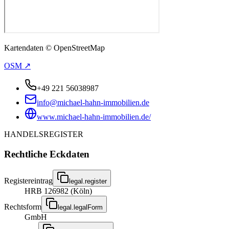
Kartendaten © OpenStreetMap
OSM ↗
+49 221 56038987
info@michael-hahn-immobilien.de
www.michael-hahn-immobilien.de/
HANDELSREGISTER
Rechtliche Eckdaten
Registereintrag
legal.register
HRB 126982 (Köln)
Rechtsform
legal.legalForm
GmbH