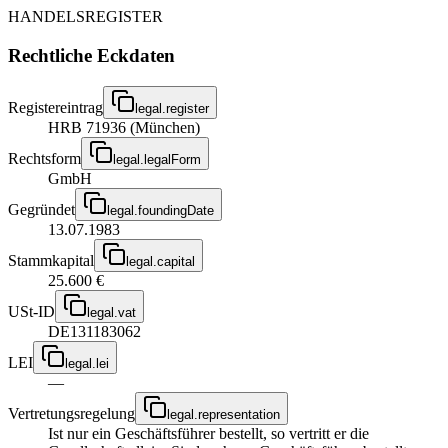
HANDELSREGISTER
Rechtliche Eckdaten
Registereintrag
legal.register
HRB 71936 (München)
Rechtsform
legal.legalForm
GmbH
Gegründet
legal.foundingDate
13.07.1983
Stammkapital
legal.capital
25.600 €
USt-ID
legal.vat
DE131183062
LEI
legal.lei
—
Vertretungsregelung
legal.representation
Ist nur ein Geschäftsführer bestellt, so vertritt er die