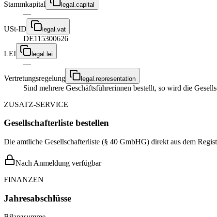
Stammkapital
legal.capital
—
USt-ID
legal.vat
DE115300626
LEI
legal.lei
—
Vertretungsregelung
legal.representation
Sind mehrere Geschäftsführerinnen bestellt, so wird die Gesell
ZUSATZ-SERVICE
Gesellschafterliste bestellen
Die amtliche Gesellschafterliste (§ 40 GmbHG) direkt aus dem Regist
Nach Anmeldung verfügbar
FINANZEN
Jahresabschlüsse
Bilanzsumme