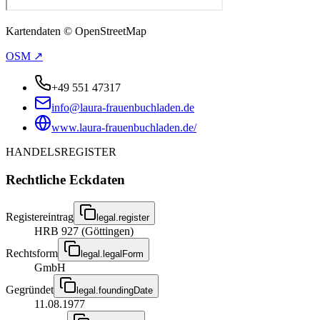
Kartendaten © OpenStreetMap
OSM ↗
+49 551 47317
info@laura-frauenbuchladen.de
www.laura-frauenbuchladen.de/
HANDELSREGISTER
Rechtliche Eckdaten
Registereintrag
legal.register
HRB 927 (Göttingen)
Rechtsform
legal.legalForm
GmbH
Gegründet
legal.foundingDate
11.08.1977