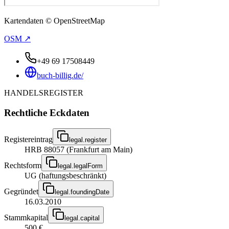
Kartendaten © OpenStreetMap
OSM ↗
+49 69 17508449
buch-billig.de/
HANDELSREGISTER
Rechtliche Eckdaten
Registereintrag
legal.register
HRB 88057 (Frankfurt am Main)
Rechtsform
legal.legalForm
UG (haftungsbeschränkt)
Gegründet
legal.foundingDate
16.03.2010
Stammkapital
legal.capital
500 €