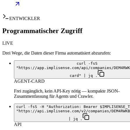
ENTWICKLER
Programmatischer Zugriff
LIVE
Drei Wege, die Daten dieser Firma automatisiert abzurufen:
curl -fsS
"https://app.implisense.com/api/companies/DEM4RWK
card" | jq .
AGENT-CARD
Frei zugänglich, kein API-Key nötig — kompakte JSON-
Zusammenfassung für Agents und Crawler.
curl -fsS -H "Authorization: Bearer $IMPLISENSE_T
"https://api.implisense.com/v2/companies/DEM4RWKB
| jq .
API