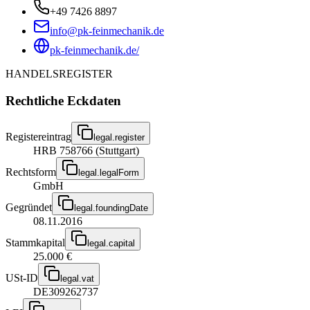
+49 7426 8897
info@pk-feinmechanik.de
pk-feinmechanik.de/
HANDELSREGISTER
Rechtliche Eckdaten
Registereintrag
legal.register
HRB 758766 (Stuttgart)
Rechtsform
legal.legalForm
GmbH
Gegründet
legal.foundingDate
08.11.2016
Stammkapital
legal.capital
25.000 €
USt-ID
legal.vat
DE309262737