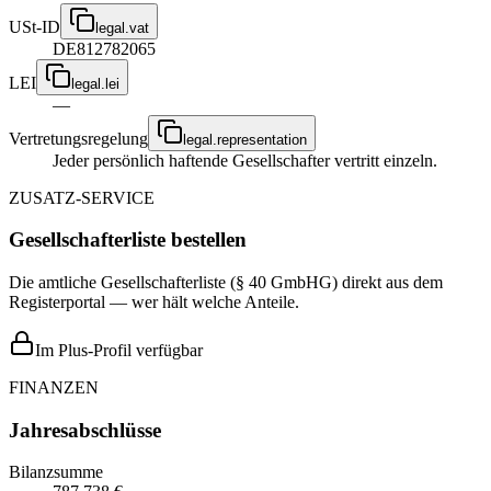
USt-ID
legal.vat
DE812782065
LEI
legal.lei
—
Vertretungsregelung
legal.representation
Jeder persönlich haftende Gesellschafter vertritt einzeln.
ZUSATZ-SERVICE
Gesellschafterliste bestellen
Die amtliche Gesellschafterliste (§ 40 GmbHG) direkt aus dem
Registerportal — wer hält welche Anteile.
Im Plus-Profil verfügbar
FINANZEN
Jahresabschlüsse
Bilanzsumme