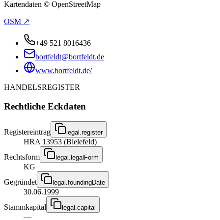
Kartendaten © OpenStreetMap
OSM ↗
+49 521 8016436
bortfeldt@bortfeldt.de
www.bortfeldt.de/
HANDELSREGISTER
Rechtliche Eckdaten
Registereintrag
legal.register
HRA 13953 (Bielefeld)
Rechtsform
legal.legalForm
KG
Gegründet
legal.foundingDate
30.06.1999
Stammkapital
legal.capital
—