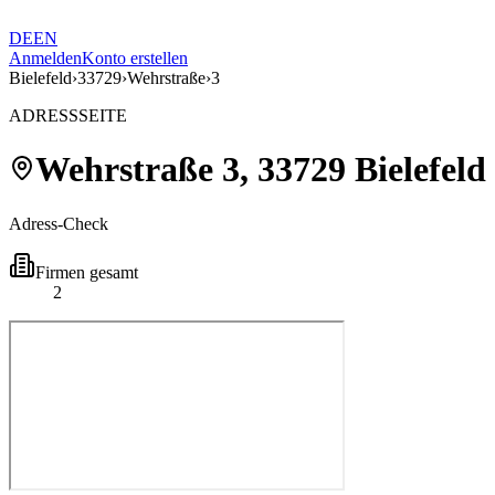
DE
EN
Anmelden
Konto erstellen
Bielefeld
›
33729
›
Wehrstraße
›
3
ADRESSSEITE
Wehrstraße
3
,
33729
Bielefeld
Adress-Check
Firmen gesamt
2