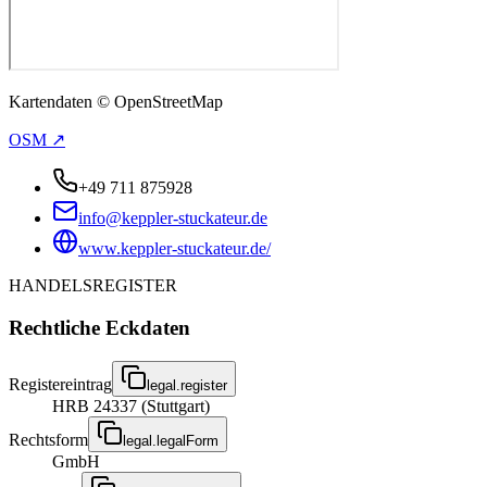
Kartendaten © OpenStreetMap
OSM ↗
+49 711 875928
info@keppler-stuckateur.de
www.keppler-stuckateur.de/
HANDELSREGISTER
Rechtliche Eckdaten
Registereintrag
legal.register
HRB 24337 (Stuttgart)
Rechtsform
legal.legalForm
GmbH