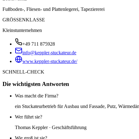
Fußboden-, Fliesen- und Plattenlegerei, Tapeziererei
GRÖSSENKLASSE
Kleinstunternehmen
+49 711 875928
info@keppler-stuckateur.de
www.keppler-stuckateur.de/
SCHNELL-CHECK
Die wichtigsten Antworten
Was macht die Firma?
ein Stuckateurbetrieb für Ausbau und Fassade, Putz, Wärmed
Wer führt sie?
Thomas Keppler · Geschäftsführung
Wie groß ist sie?