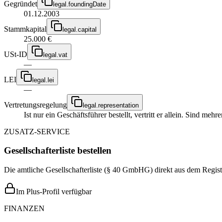
Gegründet
legal.foundingDate
01.12.2003
Stammkapital
legal.capital
25.000 €
USt-ID
legal.vat
—
LEI
legal.lei
—
Vertretungsregelung
legal.representation
Ist nur ein Geschäftsführer bestellt, vertritt er allein. Sind me
ZUSATZ-SERVICE
Gesellschafterliste bestellen
Die amtliche Gesellschafterliste (§ 40 GmbHG) direkt aus dem Regist
Im Plus-Profil verfügbar
FINANZEN