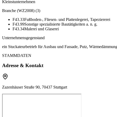
Kleinstunternehmen
Branche (WZ2008)
(
3
)
F43.33
Fußboden-, Fliesen- und Plattenlegerei, Tapeziererei
F43.99
Sonstige spezialisierte Bautätigkeiten a. n. g.
F43.34
Malerei und Glaserei
Unternehmensgegenstand
ein Stuckateurbetrieb für Ausbau und Fassade, Putz, Wärmedämmung
STAMMDATEN
Adresse & Kontakt
Zazenhäuser Straße 90, 70437 Stuttgart