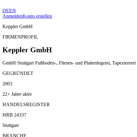
DE
EN
Anmelden
Konto erstellen
Keppler GmbH
FIRMENPROFIL
Keppler GmbH
GmbH
·
Stuttgart
·
Fußboden-, Fliesen- und Plattenlegerei, Tapeziererei
GEGRÜNDET
2003
22+ Jahre aktiv
HANDELSREGISTER
HRB 24337
Stuttgart
BRANCHE