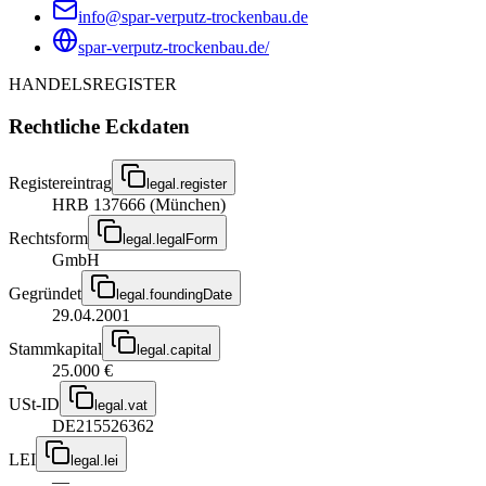
info@spar-verputz-trockenbau.de
spar-verputz-trockenbau.de/
HANDELSREGISTER
Rechtliche Eckdaten
Registereintrag
legal.register
HRB 137666 (München)
Rechtsform
legal.legalForm
GmbH
Gegründet
legal.foundingDate
29.04.2001
Stammkapital
legal.capital
25.000 €
USt-ID
legal.vat
DE215526362
LEI
legal.lei
—