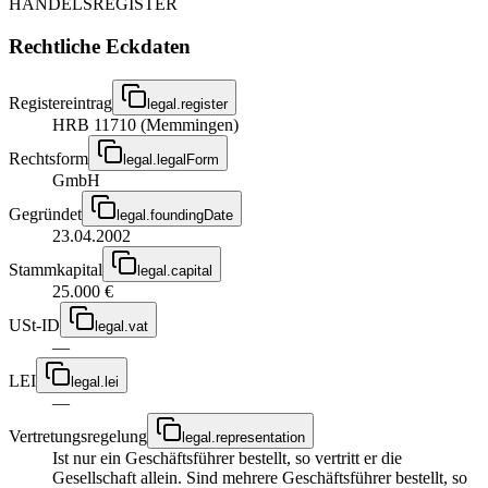
HANDELSREGISTER
Rechtliche Eckdaten
Registereintrag
legal.register
HRB 11710 (Memmingen)
Rechtsform
legal.legalForm
GmbH
Gegründet
legal.foundingDate
23.04.2002
Stammkapital
legal.capital
25.000 €
USt-ID
legal.vat
—
LEI
legal.lei
—
Vertretungsregelung
legal.representation
Ist nur ein Geschäftsführer bestellt, so vertritt er die
Gesellschaft allein. Sind mehrere Geschäftsführer bestellt, so