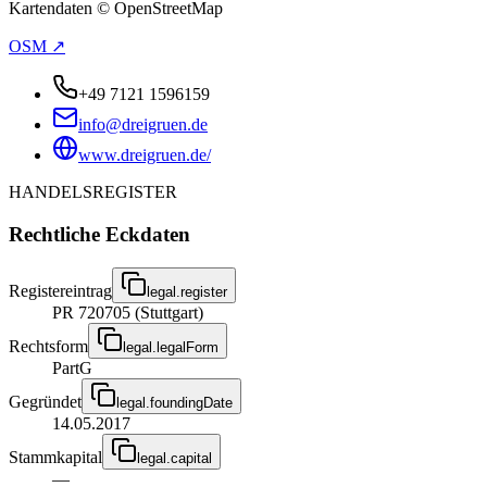
Kartendaten © OpenStreetMap
OSM ↗
+49 7121 1596159
info@dreigruen.de
www.dreigruen.de/
HANDELSREGISTER
Rechtliche Eckdaten
Registereintrag
legal.register
PR 720705 (Stuttgart)
Rechtsform
legal.legalForm
PartG
Gegründet
legal.foundingDate
14.05.2017
Stammkapital
legal.capital
—