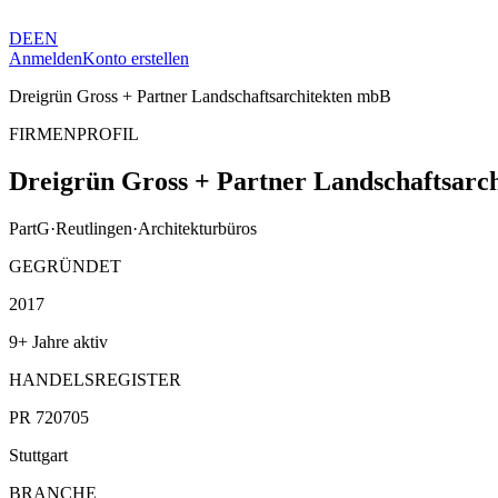
DE
EN
Anmelden
Konto erstellen
Dreigrün Gross + Partner Landschaftsarchitekten mbB
FIRMENPROFIL
Dreigrün Gross + Partner Landschaftsarc
PartG
·
Reutlingen
·
Architekturbüros
GEGRÜNDET
2017
9+ Jahre aktiv
HANDELSREGISTER
PR 720705
Stuttgart
BRANCHE