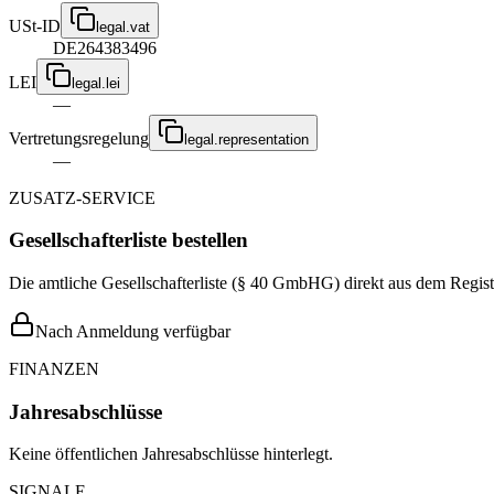
USt-ID
legal.vat
DE264383496
LEI
legal.lei
—
Vertretungsregelung
legal.representation
—
ZUSATZ-SERVICE
Gesellschafterliste bestellen
Die amtliche Gesellschafterliste (§ 40 GmbHG) direkt aus dem Regist
Nach Anmeldung verfügbar
FINANZEN
Jahresabschlüsse
Keine öffentlichen Jahresabschlüsse hinterlegt.
SIGNALE