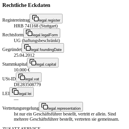
Rechtliche Eckdaten
Registereintrag
legal.register
HRB 741168 (Stuttgart)
Rechtsform
legal.legalForm
UG (haftungsbeschränkt)
Gegründet
legal.foundingDate
25.04.2012
Stammkapital
legal.capital
10.000 €
USt-ID
legal.vat
DE283508779
LEI
legal.lei
—
Vertretungsregelung
legal.representation
Ist nur ein Geschäftsführer bestellt, vertritt er allein. Sind
mehrere Geschäftsführer bestellt, vertreten sie gemeinsam.
ZUSATZ-SERVICE