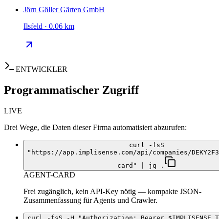
Jörn Göller Gärten GmbH
Ilsfeld · 0.06 km
ENTWICKLER
Programmatischer Zugriff
LIVE
Drei Wege, die Daten dieser Firma automatisiert abzurufen:
curl -fsS
"https://app.implisense.com/api/companies/DEKY2F3
card" | jq .
AGENT-CARD
Frei zugänglich, kein API-Key nötig — kompakte JSON-
Zusammenfassung für Agents und Crawler.
curl -fsS -H "Authorization: Bearer $IMPLISENSE_T