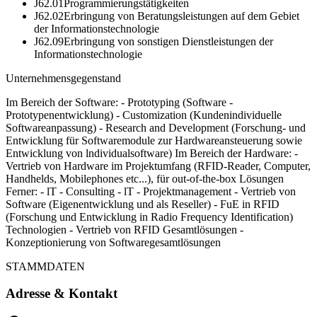
J62.01
Programmierungstätigkeiten
J62.02
Erbringung von Beratungsleistungen auf dem Gebiet
der Informationstechnologie
J62.09
Erbringung von sonstigen Dienstleistungen der
Informationstechnologie
Unternehmensgegenstand
Im Bereich der Software: - Prototyping (Software -
Prototypenentwicklung) - Customization (Kundenindividuelle
Softwareanpassung) - Research and Development (Forschung- und
Entwicklung für Softwaremodule zur Hardwareansteuerung sowie
Entwicklung von lndividualsoftware) Im Bereich der Hardware: -
Vertrieb von Hardware im Projektumfang (RFID-Reader, Computer,
Handhelds, Mobilephones etc...), für out-of-the-box Lösungen
Ferner: - lT - Consulting - lT - Projektmanagement - Vertrieb von
Software (Eigenentwicklung und als Reseller) - FuE in RFID
(Forschung und Entwicklung in Radio Frequency Identification)
Technologien - Vertrieb von RFID Gesamtlösungen -
Konzeptionierung von Softwaregesamtlösungen
STAMMDATEN
Adresse & Kontakt