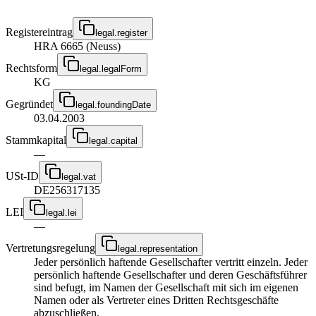
Registereintrag
legal.register
HRA 6665 (Neuss)
Rechtsform
legal.legalForm
KG
Gegründet
legal.foundingDate
03.04.2003
Stammkapital
legal.capital
—
USt-ID
legal.vat
DE256317135
LEI
legal.lei
—
Vertretungsregelung
legal.representation
Jeder persönlich haftende Gesellschafter vertritt einzeln. Jeder
persönlich haftende Gesellschafter und deren Geschäftsführer
sind befugt, im Namen der Gesellschaft mit sich im eigenen
Namen oder als Vertreter eines Dritten Rechtsgeschäfte
abzuschließen.