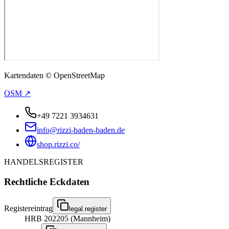
Kartendaten © OpenStreetMap
OSM ↗
+49 7221 3934631
info@rizzi-baden-baden.de
shop.rizzi.co/
HANDELSREGISTER
Rechtliche Eckdaten
Registereintrag
legal.register
HRB 202205 (Mannheim)