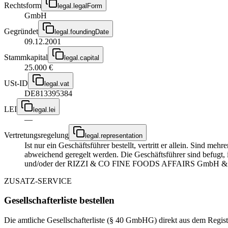
Rechtsform
legal.legalForm
GmbH
Gegründet
legal.foundingDate
09.12.2001
Stammkapital
legal.capital
25.000 €
USt-ID
legal.vat
DE813395384
LEI
legal.lei
—
Vertretungsregelung
legal.representation
Ist nur ein Geschäftsführer bestellt, vertritt er allein. Sind m
abweichend geregelt werden. Die Geschäftsführer sind befugt
und/oder der RIZZI & CO FINE FOODS AFFAIRS GmbH & Co.
ZUSATZ-SERVICE
Gesellschafterliste bestellen
Die amtliche Gesellschafterliste (§ 40 GmbHG) direkt aus dem Regist