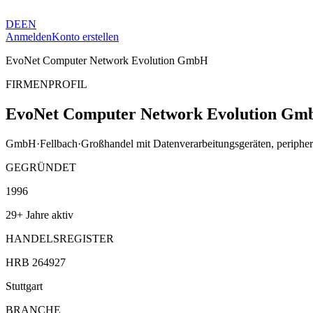
DE
EN
Anmelden
Konto erstellen
EvoNet Computer Network Evolution GmbH
FIRMENPROFIL
EvoNet Computer Network Evolution G
GmbH
·
Fellbach
·
Großhandel mit Datenverarbeitungsgeräten, periphe
GEGRÜNDET
1996
29+ Jahre aktiv
HANDELSREGISTER
HRB 264927
Stuttgart
BRANCHE