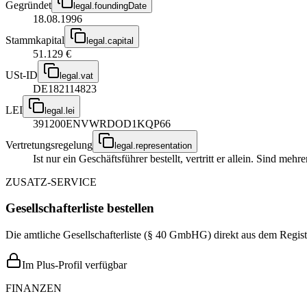
Gegründet
legal.foundingDate
18.08.1996
Stammkapital
legal.capital
51.129 €
USt-ID
legal.vat
DE182114823
LEI
legal.lei
391200ENVWRDOD1KQP66
Vertretungsregelung
legal.representation
Ist nur ein Geschäftsführer bestellt, vertritt er allein. Sind me
ZUSATZ-SERVICE
Gesellschafterliste bestellen
Die amtliche Gesellschafterliste (§ 40 GmbHG) direkt aus dem Regist
Im Plus-Profil verfügbar
FINANZEN