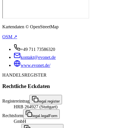
Kartendaten © OpenStreetMap
OSM ↗
+49 711 73586320
kontakt@evonet.de
www.evonet.de/
HANDELSREGISTER
Rechtliche Eckdaten
Registereintrag
legal.register
HRB 264927 (Stuttgart)
Rechtsform
legal.legalForm
GmbH