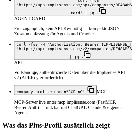
curl -fsS
"https://app.implisense.com/api/companies/DE48AMS
card" | jq .
AGENT-CARD
Frei zugänglich, kein API-Key nötig — kompakte JSON-
Zusammenfassung für Agents und Crawler.
curl -fsS -H "Authorization: Bearer $IMPLISENSE_T
"https://api.implisense.com/v2/companies/DE48AMSS
| jq .
API
Vollständige, authentifizierte Daten über die Implisense API
v2 (API-Key erforderlich).
MCP
company_profile(name="CCF AG")
MCP-Server live unter mcp.implisense.com (FastMCP,
Bearer-Auth) — nutzbar mit ChatGPT, Claude & eigenen
Agents.
Was das Plus-Profil zusätzlich zeigt