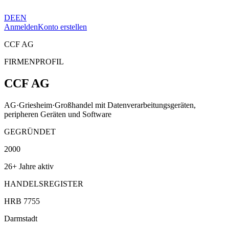
DE
EN
Anmelden
Konto erstellen
CCF AG
FIRMENPROFIL
CCF AG
AG
·
Griesheim
·
Großhandel mit Datenverarbeitungsgeräten,
peripheren Geräten und Software
GEGRÜNDET
2000
26+ Jahre aktiv
HANDELSREGISTER
HRB 7755
Darmstadt