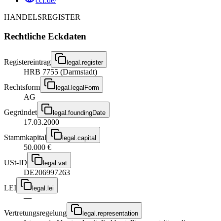
ccf.de/
HANDELSREGISTER
Rechtliche Eckdaten
Registereintrag
legal.register
HRB 7755 (Darmstadt)
Rechtsform
legal.legalForm
AG
Gegründet
legal.foundingDate
17.03.2000
Stammkapital
legal.capital
50.000 €
USt-ID
legal.vat
DE206997263
LEI
legal.lei
—
Vertretungsregelung
legal.representation