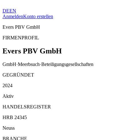
DE
EN
Anmelden
Konto erstellen
Evers PBV GmbH
FIRMENPROFIL
Evers PBV GmbH
GmbH
·
Meerbsuch
·
Beteiligungsgesellschaften
GEGRÜNDET
2024
Aktiv
HANDELSREGISTER
HRB 24345
Neuss
BRANCHE