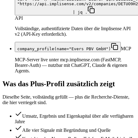
"https://api.implisense.com/v2/companies/DETUO9H2
| jq .
API
Vollständige, authentifizierte Daten über die Implisense API
v2 (API-Key erforderlich).
MCP
company_profile(name="Evers PBV GmbH")
MCP-Server live unter mcp.implisense.com (FastMCP,
Bearer-Auth) — nutzbar mit ChatGPT, Claude & eigenen
Agents.
Was das Plus-Profil zusätzlich zeigt
Dieselbe Seite, vollständig gefüllt — plus die Recherche-Dienste,
die hier verriegelt sind.
Umsatz, Ergebnis und Eigenkapital über alle verfügbaren
Jahre
Alle vier Signale mit Begründung und Quelle