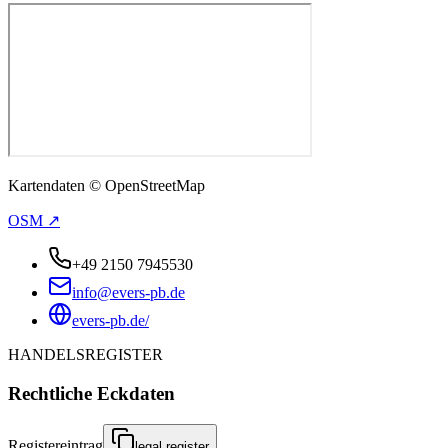
Kartendaten © OpenStreetMap
OSM ↗
+49 2150 7945530
info@evers-pb.de
evers-pb.de/
HANDELSREGISTER
Rechtliche Eckdaten
Registereintrag
legal.register