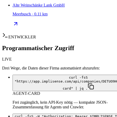
Alte Weinschänke Lank GmbH
Meerbusch · 0.11 km
ENTWICKLER
Programmatischer Zugriff
LIVE
Drei Wege, die Daten dieser Firma automatisiert abzurufen:
curl -fsS
"https://app.implisense.com/api/companies/DETUO9H
card" | jq .
AGENT-CARD
Frei zugänglich, kein API-Key nötig — kompakte JSON-
Zusammenfassung für Agents und Crawler.
curl -fsS -H "Authorization: Bearer $IMPLISENSE_T